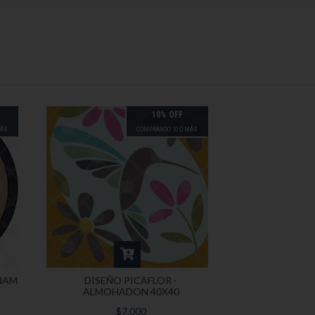
10% OFF
MÁS
COMPRANDO 10 O MÁS
NAM
DISEÑO PICAFLOR -
ALMOHADON 40X40
$7.000