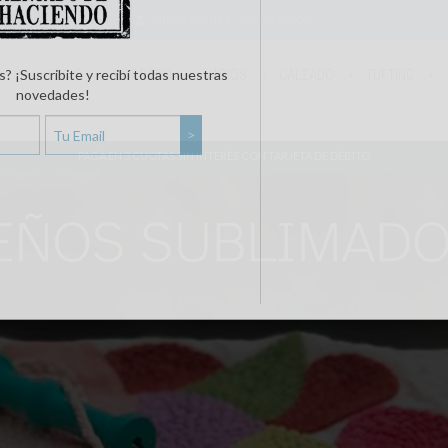
CREAR CUENTA
INICIAR SESIÓN
INICIO
BORDADO
VARIOS
CALZADO
TUFTING
PAGÁ EN 3 CUOTAS SIN INTERÉS CON TARJETA DE DÉBITO
s? ¡Suscribite y recibí todas nuestras
novedades!