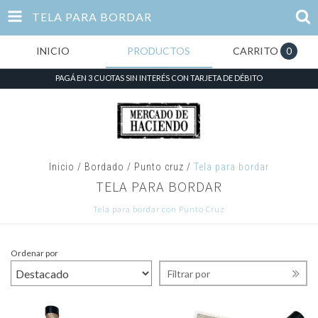
TELA PARA BORDAR
INICIO
PRODUCTOS
CARRITO
0
PAGÁ EN 3 CUOTAS SIN INTERÉS CON TARJETA DE DÉBITO
Inicio
/
Bordado
/
Punto cruz
/
Tela para bordar
TELA PARA BORDAR
Tela para bordar con Punto Cruz
Ordenar por
Filtrar por