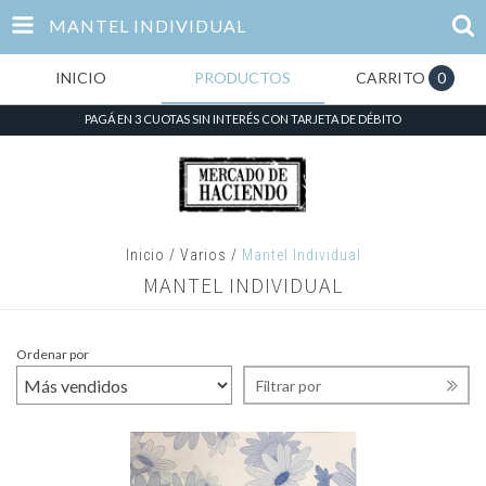
MANTEL INDIVIDUAL
INICIO
PRODUCTOS
CARRITO
0
PAGÁ EN 3 CUOTAS SIN INTERÉS CON TARJETA DE DÉBITO
Inicio
/
Varios
/
Mantel Individual
MANTEL INDIVIDUAL
Ordenar por
Filtrar por