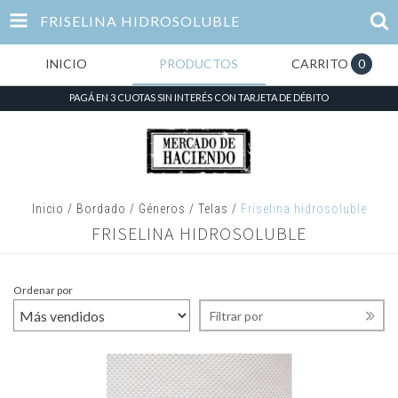
FRISELINA HIDROSOLUBLE
INICIO
PRODUCTOS
CARRITO
0
PAGÁ EN 3 CUOTAS SIN INTERÉS CON TARJETA DE DÉBITO
Inicio
/
Bordado
/
Géneros / Telas
/
Friselina hidrosoluble
FRISELINA HIDROSOLUBLE
Ordenar por
Filtrar por