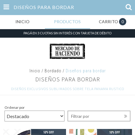
DISEÑOS PARA BORDAR
INICIO
PRODUCTOS
CARRITO
0
PAGÁ EN 3 CUOTAS SIN INTERÉS CON TARJETA DE DÉBITO
Inicio
/
Bordado
/
Diseños para bordar
DISEÑOS PARA BORDAR
DISEÑOS EXCLUSIVOS SUBLIMADOS SOBRE TELA PANAMA RUSTICO
Ordenar por
Filtrar por
10% OFF
10% OFF