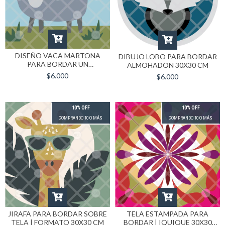
DISEÑO VACA MARTONA
DIBUJO LOBO PARA BORDAR
PARA BORDAR UN
ALMOHADON 30X30 CM
ALMOHADON
$6.000
$6.000
10% OFF
10% OFF
COMPRANDO 10 O MÁS
COMPRANDO 10 O MÁS
JIRAFA PARA BORDAR SOBRE
TELA ESTAMPADA PARA
TELA | FORMATO 30X30 CM
BORDAR | IQUIQUE 30X30