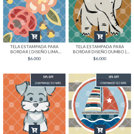
TELA ESTAMPADA PARA
TELA ESTAMPADA PARA
BORDAR | DISEÑO LIMA
BORDAR DISEÑO DUMBO |
FORMATO 30X30 CM
FORMATO 30X30
$6.000
$6.000
10% OFF
10% OFF
COMPRANDO 10 O MÁS
COMPRANDO 10 O MÁS