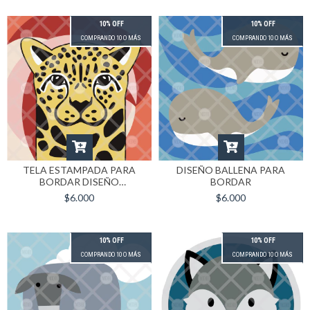
10% OFF
10% OFF
COMPRANDO 10 O MÁS
COMPRANDO 10 O MÁS
TELA ESTAMPADA PARA
DISEÑO BALLENA PARA
BORDAR DISEÑO
BORDAR
YAGUARETE
$6.000
$6.000
10% OFF
10% OFF
COMPRANDO 10 O MÁS
COMPRANDO 10 O MÁS