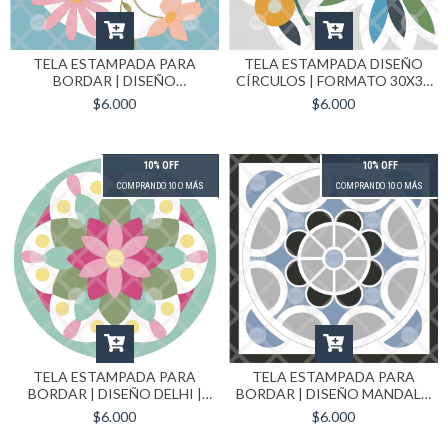
TELA ESTAMPADA PARA
TELA ESTAMPADA DISEÑO
BORDAR | DISEÑO
CÍRCULOS | FORMATO 30X30
PRIMAVERA | FORMATO
CM
$6.000
$6.000
30X30 CM
10% OFF
10% OFF
COMPRANDO 10 O MÁS
COMPRANDO 10 O MÁS
TELA ESTAMPADA PARA
TELA ESTAMPADA PARA
BORDAR | DISEÑO DELHI |
BORDAR | DISEÑO MANDALA
FORMATO 30X30 CM
A COLOR | FORMATO 30X30
$6.000
$6.000
CM