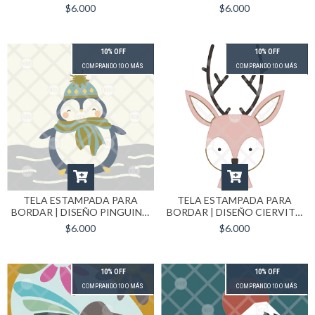
MADAGASCAR | FORMATO
FORMATO 30X30 CM
$6.000
$6.000
30X30
10% OFF
10% OFF
COMPRANDO 10 O MÁS
COMPRANDO 10 O MÁS
TELA ESTAMPADA PARA
TELA ESTAMPADA PARA
BORDAR | DISEÑO PINGUINO
BORDAR | DISEÑO CIERVITO
| FORMATO 30X30
| FORMATO 30X30 CM
$6.000
$6.000
10% OFF
10% OFF
COMPRANDO 10 O MÁS
COMPRANDO 10 O MÁS