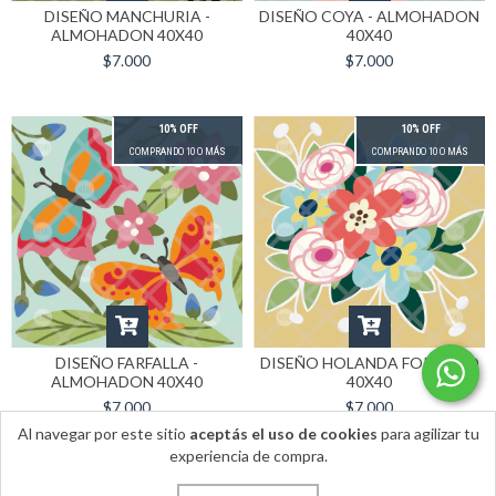
DISEÑO MANCHURIA -
DISEÑO COYA - ALMOHADON
ALMOHADON 40X40
40X40
$7.000
$7.000
10% OFF
10% OFF
COMPRANDO 10 O MÁS
COMPRANDO 10 O MÁS
DISEÑO FARFALLA -
DISEÑO HOLANDA FORMATO
ALMOHADON 40X40
40X40
$7.000
$7.000
Al navegar por este sitio
aceptás el uso de cookies
para agilizar tu
experiencia de compra.