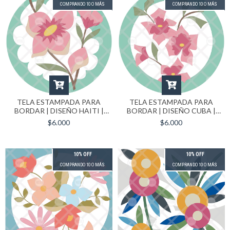
COMPRANDO 10 O MÁS
COMPRANDO 10 O MÁS
TELA ESTAMPADA PARA
TELA ESTAMPADA PARA
BORDAR | DISEÑO HAITI |
BORDAR | DISEÑO CUBA |
FORMATO 30X30 CM
FORMATO 30X30 CM
$6.000
$6.000
10% OFF
10% OFF
COMPRANDO 10 O MÁS
COMPRANDO 10 O MÁS