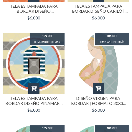
TELA ESTAMPADA PARA
TELA ESTAMPADA PARA
BORDAR DISEÑO
BORDAR DISEÑO CARILÓ |
CACHORRO | FORMATO
FORMATO 30X30
$6.000
$6.000
30X30
10% OFF
10% OFF
COMPRANDO 10 O MÁS
COMPRANDO 10 O MÁS
TELA ESTAMPADA PARA
DISEÑO VIRGEN PARA
BORDAR DISEÑO PINAMAR |
BORDAR | FORMATO 30X30
FORMATO 30X30
CM
$6.000
$6.000
10% OFF
10% OFF