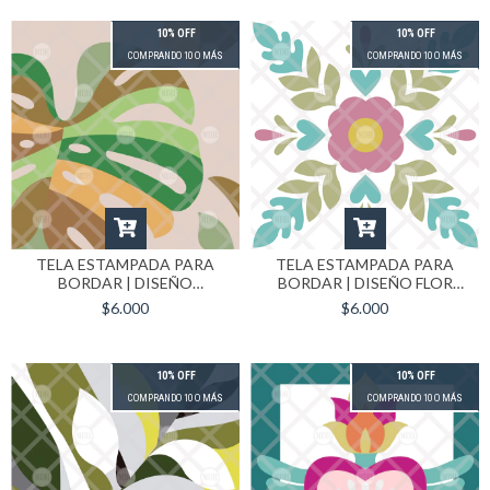
10% OFF
10% OFF
COMPRANDO 10 O MÁS
COMPRANDO 10 O MÁS
TELA ESTAMPADA PARA
TELA ESTAMPADA PARA
BORDAR | DISEÑO
BORDAR | DISEÑO FLOR
MONSTERA | FORMATO
CENTRAL | FORMATO 30X30
$6.000
$6.000
30X30 CM
CM
10% OFF
10% OFF
COMPRANDO 10 O MÁS
COMPRANDO 10 O MÁS