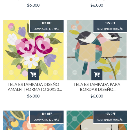
CM
$6.000
$6.000
10% OFF
10% OFF
COMPRANDO 10 O MÁS
COMPRANDO 10 O MÁS
TELA ESTAMPADA DISEÑO
TELA ESTAMPADA PARA
AMALFI | FORMATO 30X30
BORDAR DISEÑO
CM
GORRIONES | FORMATO
$6.000
$6.000
30X30
10% OFF
10% OFF
COMPRANDO 10 O MÁS
COMPRANDO 10 O MÁS