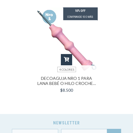
10% OFF
COMPRANDO 10 O MÁS
4 COLORES
DECOAGUJA NRO 1 PARA
LANA BEBÉ O HILO CROCHET
FINO (FINA)
$8.500
NEWSLETTER