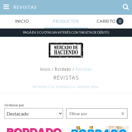
REVISTAS
INICIO
PRODUCTOS
CARRITO
0
PAGÁ EN 3 CUOTAS SIN INTERÉS CON TARJETA DE DÉBITO
Inicio
/
Bordado
/
Revistas
REVISTAS
PATRONES DE BORDADO A TAMAÑO REAL
Ordenar por
Filtrar por