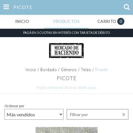
PICOTE
INICIO
PRODUCTOS
CARRITO
0
PAGÁ EN 3 CUOTAS SIN INTERÉS CON TARJETA DE DÉBITO
Inicio
/
Bordado
/
Géneros / Telas
/
Picote
PICOTE
Tejido artesanal de lana 100% oveja
Ordenar por
Filtrar por