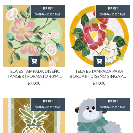
10% OFF
10% OFF
COMPRANDO 10 O MÁS
COMPRANDO 10 O MÁS
TELA ESTAMPADA DISEÑO
TELA ESTAMPADA PARA
TANGER | FORMATO 40X40
BORDAR | DISEÑO SINGAPUR
CM
| FORMATO 40X40 CM
$7.000
$7.000
10% OFF
10% OFF
COMPRANDO 10 O MÁS
COMPRANDO 10 O MÁS