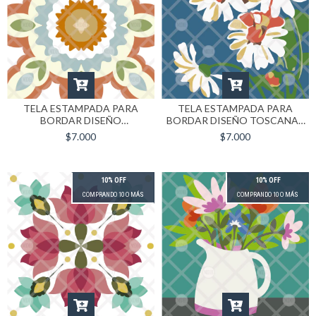
TELA ESTAMPADA PARA
TELA ESTAMPADA PARA
BORDAR DISEÑO
BORDAR DISEÑO TOSCANA |
DINAMARCA | FORMATO
FORMATO 40X40
$7.000
$7.000
40X40
10% OFF
10% OFF
COMPRANDO 10 O MÁS
COMPRANDO 10 O MÁS