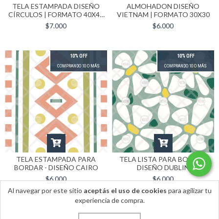
TELA ESTAMPADA DISEÑO
ALMOHADON DISEÑO
CÍRCULOS | FORMATO 40X40
VIETNAM | FORMATO 30X30
CM
$7.000
$6.000
10% OFF
10% OFF
COMPRANDO 10 O MÁS
COMPRANDO 10 O MÁS
TELA ESTAMPADA PARA
TELA LISTA PARA BORDAR
BORDAR - DISEÑO CAIRO
DISEÑO DUBLIN
$6.000
$6.000
Al navegar por este sitio
aceptás el uso de cookies
para agilizar tu
experiencia de compra.