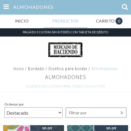
ALMOHADONES
INICIO
PRODUCTOS
CARRITO
0
PAGÁ EN 3 CUOTAS SIN INTERÉS CON TARJETA DE DÉBITO
Inicio
/
Bordado
/
Diseños para bordar
/
Almohadones
ALMOHADONES
DISEÑOS EXCLUSIVOS PARA TODOS LOS GUSTOS
Ordenar por
Filtrar por
10% OFF
10% OFF