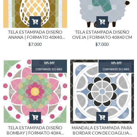
TELA ESTAMPADA DISEÑO
TELA ESTAMPADA DISEÑO
ANANA | FORMATO 40X40
OVEJA | FORMATO 40X40 CM
CM
$7.000
$7.000
10% OFF
10% OFF
COMPRANDO 10 O MÁS
COMPRANDO 10 O MÁS
TELA ESTAMPADA DISEÑO
MANDALA ESTAMPADA PARA
BOMBAY | FORMATO 40X40
BORDAR CON DECOAGUJA |