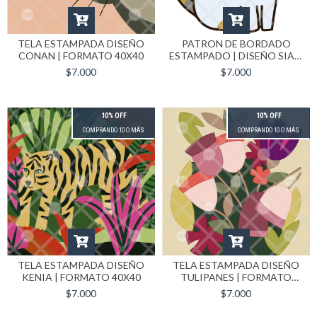
TELA ESTAMPADA DISEÑO
PATRON DE BORDADO
CONAN | FORMATO 40X40
ESTAMPADO | DISEÑO SIAM
FORMATO 40X40 CM
$7.000
$7.000
10% OFF
10% OFF
COMPRANDO 10 O MÁS
COMPRANDO 10 O MÁS
TELA ESTAMPADA DISEÑO
TELA ESTAMPADA DISEÑO
KENIA | FORMATO 40X40
TULIPANES | FORMATO
40X40 CM
$7.000
$7.000