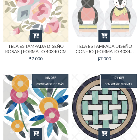
TELA ESTAMPADA DISEÑO
TELA ESTAMPADA DISEÑO
ROSAS | FORMATO 40X40 CM
CONEJO | FORMATO 40X40
CM
$7.000
$7.000
10% OFF
10% OFF
COMPRANDO 10 O MÁS
COMPRANDO 10 O MÁS