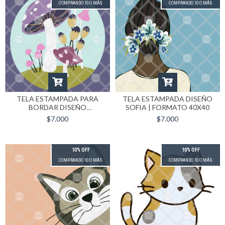
COMPRANDO 10 O MÁS
COMPRANDO 10 O MÁS
TELA ESTAMPADA PARA
TELA ESTAMPADA DISEÑO
BORDAR DISEÑO
SOFIA | FORMATO 40X40
PORTOBELLO | FORMATO
$7.000
$7.000
40X40
10% OFF
10% OFF
COMPRANDO 10 O MÁS
COMPRANDO 10 O MÁS