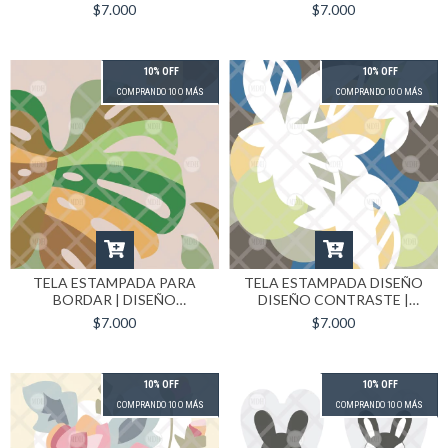
CM
FORMATO 40X40 CM
$7.000
$7.000
10% OFF
10% OFF
COMPRANDO 10 O MÁS
COMPRANDO 10 O MÁS
TELA ESTAMPADA PARA
TELA ESTAMPADA DISEÑO
BORDAR | DISEÑO
DISEÑO CONTRASTE |
MONSTERA | FORMATO
FORMATO 40X40 CM
$7.000
$7.000
40X40 CM
10% OFF
10% OFF
COMPRANDO 10 O MÁS
COMPRANDO 10 O MÁS