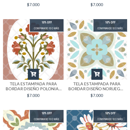
| FORMATO 40X40
$7.000
$7.000
10% OFF
10% OFF
COMPRANDO 10 O MÁS
COMPRANDO 10 O MÁS
TELA ESTAMPADA PARA
TELA ESTAMPADA PARA
BORDAR DISEÑO POLONIA |
BORDAR DISEÑO NORUEGA |
FORMATO 40X40
FORMATO 40X40
$7.000
$7.000
10% OFF
10% OFF
COMPRANDO 10 O MÁS
COMPRANDO 10 O MÁS