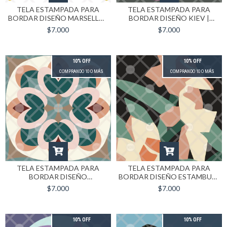
TELA ESTAMPADA PARA
TELA ESTAMPADA PARA
BORDAR DISEÑO MARSELLA |
BORDAR DISEÑO KIEV |
FORMATO 40X40
FORMATO 40X40
$7.000
$7.000
10% OFF
10% OFF
COMPRANDO 10 O MÁS
COMPRANDO 10 O MÁS
TELA ESTAMPADA PARA
TELA ESTAMPADA PARA
BORDAR DISEÑO
BORDAR DISEÑO ESTAMBUL |
CAPADOCIA | FORMATO
FORMATO 40X40
$7.000
$7.000
40X40
10% OFF
10% OFF