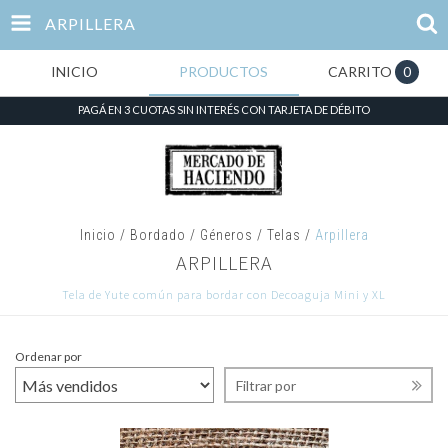
ARPILLERA
INICIO
PRODUCTOS
CARRITO
0
PAGÁ EN 3 CUOTAS SIN INTERÉS CON TARJETA DE DÉBITO
Inicio
/
Bordado
/
Géneros / Telas
/
Arpillera
ARPILLERA
Tela de Yute común para bordar con Decoaguja Mini y XL
Ordenar por
Filtrar por